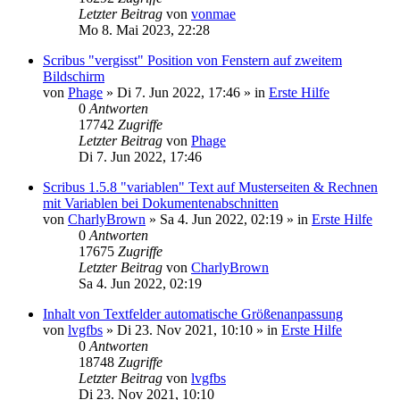
Letzter Beitrag
von
vonmae
Mo 8. Mai 2023, 22:28
Scribus "vergisst" Position von Fenstern auf zweitem
Bildschirm
von
Phage
»
Di 7. Jun 2022, 17:46
» in
Erste Hilfe
0
Antworten
17742
Zugriffe
Letzter Beitrag
von
Phage
Di 7. Jun 2022, 17:46
Scribus 1.5.8 "variablen" Text auf Musterseiten & Rechnen
mit Variablen bei Dokumentenabschnitten
von
CharlyBrown
»
Sa 4. Jun 2022, 02:19
» in
Erste Hilfe
0
Antworten
17675
Zugriffe
Letzter Beitrag
von
CharlyBrown
Sa 4. Jun 2022, 02:19
Inhalt von Textfelder automatische Größenanpassung
von
lvgfbs
»
Di 23. Nov 2021, 10:10
» in
Erste Hilfe
0
Antworten
18748
Zugriffe
Letzter Beitrag
von
lvgfbs
Di 23. Nov 2021, 10:10