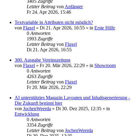
3405
Zugriffe
Letzter Beitrag
von
Anfänger
Fr 24. Apr 2026, 15:46
Textvariable in Attributen nicht möglich?
von
Flaxel
»
Di 21. Apr 2026, 16:55
» in
Erste Hilfe
0
Antworten
1993
Zugriffe
Letzter Beitrag
von
Flaxel
Di 21. Apr 2026, 16:55
300. Ausgabe Vereinszeitung
von
Flaxel
»
Fr 20. Mär 2026, 22:29
» in
Showroom
0
Antworten
4263
Zugriffe
Letzter Beitrag
von
Flaxel
Fr 20. Mär 2026, 22:29
AI unterstütztes Magazin Layouten und Inhaltsgenerierung -
Die Zukunft beginnt hier
von
JochenWeerda
»
Di 30. Dez 2025, 12:35
» in
Entwicklung
0
Antworten
3354
Zugriffe
Letzter Beitrag
von
JochenWeerda
Di 30. Dez 2025, 12:35