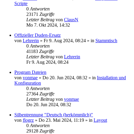
Scripte
0
Antworten
23171
Zugriffe
Letzter Beitrag
von
ClausN
Mo 7. Okt 2024, 14:32
Offizieller Duden-Ersatz
von
Lehrerin
»
Fr 9. Aug 2024, 08:24
» in
Stammtisch
0
Antworten
41183
Zugriffe
Letzter Beitrag
von
Lehrerin
Fr 9. Aug 2024, 08:24
Program Dateien
von
vonmae
»
Do 20. Jun 2024, 08:32
» in
Installation und
Konfiguration
0
Antworten
27364
Zugriffe
Letzter Beitrag
von
vonmae
Do 20. Jun 2024, 08:32
Silbentrennung "Deutsch (herkömmlich)"
von
flogrz
»
Do 23. Mai 2024, 11:19
» in
Layout
0
Antworten
29128
Zugriffe