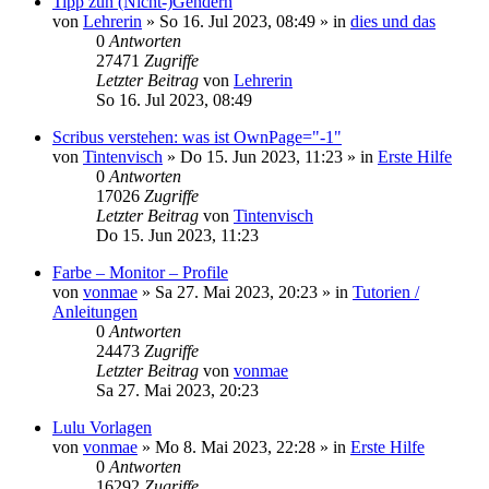
Tipp zun (Nicht-)Gendern
von
Lehrerin
»
So 16. Jul 2023, 08:49
» in
dies und das
0
Antworten
27471
Zugriffe
Letzter Beitrag
von
Lehrerin
So 16. Jul 2023, 08:49
Scribus verstehen: was ist OwnPage="-1"
von
Tintenvisch
»
Do 15. Jun 2023, 11:23
» in
Erste Hilfe
0
Antworten
17026
Zugriffe
Letzter Beitrag
von
Tintenvisch
Do 15. Jun 2023, 11:23
Farbe – Monitor – Profile
von
vonmae
»
Sa 27. Mai 2023, 20:23
» in
Tutorien /
Anleitungen
0
Antworten
24473
Zugriffe
Letzter Beitrag
von
vonmae
Sa 27. Mai 2023, 20:23
Lulu Vorlagen
von
vonmae
»
Mo 8. Mai 2023, 22:28
» in
Erste Hilfe
0
Antworten
16292
Zugriffe