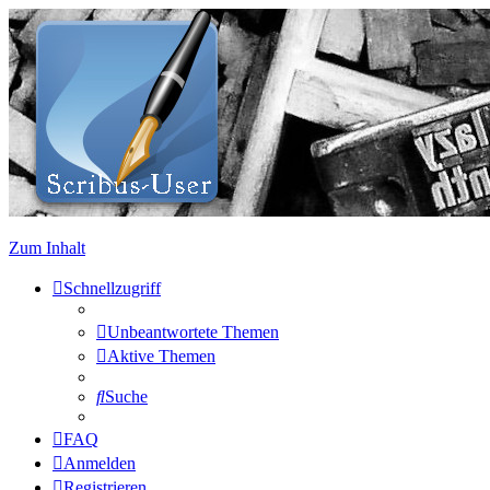
Zum Inhalt
Schnellzugriff
Unbeantwortete Themen
Aktive Themen
Suche
FAQ
Anmelden
Registrieren