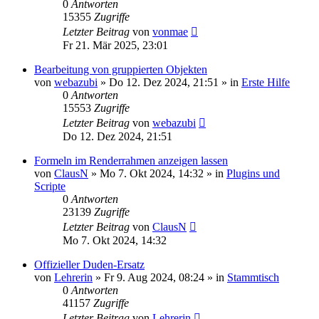
0
Antworten
15355
Zugriffe
Letzter Beitrag
von
vonmae
Fr 21. Mär 2025, 23:01
Bearbeitung von gruppierten Objekten
von
webazubi
»
Do 12. Dez 2024, 21:51
» in
Erste Hilfe
0
Antworten
15553
Zugriffe
Letzter Beitrag
von
webazubi
Do 12. Dez 2024, 21:51
Formeln im Renderrahmen anzeigen lassen
von
ClausN
»
Mo 7. Okt 2024, 14:32
» in
Plugins und
Scripte
0
Antworten
23139
Zugriffe
Letzter Beitrag
von
ClausN
Mo 7. Okt 2024, 14:32
Offizieller Duden-Ersatz
von
Lehrerin
»
Fr 9. Aug 2024, 08:24
» in
Stammtisch
0
Antworten
41157
Zugriffe
Letzter Beitrag
von
Lehrerin