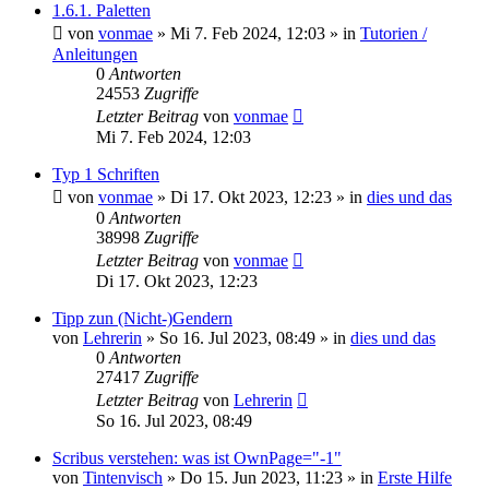
1.6.1. Paletten
von
vonmae
»
Mi 7. Feb 2024, 12:03
» in
Tutorien /
Anleitungen
0
Antworten
24553
Zugriffe
Letzter Beitrag
von
vonmae
Mi 7. Feb 2024, 12:03
Typ 1 Schriften
von
vonmae
»
Di 17. Okt 2023, 12:23
» in
dies und das
0
Antworten
38998
Zugriffe
Letzter Beitrag
von
vonmae
Di 17. Okt 2023, 12:23
Tipp zun (Nicht-)Gendern
von
Lehrerin
»
So 16. Jul 2023, 08:49
» in
dies und das
0
Antworten
27417
Zugriffe
Letzter Beitrag
von
Lehrerin
So 16. Jul 2023, 08:49
Scribus verstehen: was ist OwnPage="-1"
von
Tintenvisch
»
Do 15. Jun 2023, 11:23
» in
Erste Hilfe