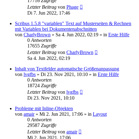
17716
Zugriffe
Letzter Beitrag
von
Phage
Di 7. Jun 2022, 17:46
Scribus 1.5.8 "variablen" Text auf Musterseiten & Rechnen
mit Variablen bei Dokumentenabschnitten
von
CharlyBrown
»
Sa 4. Jun 2022, 02:19
» in
Erste Hilfe
0
Antworten
17655
Zugriffe
Letzter Beitrag
von
CharlyBrown
Sa 4. Jun 2022, 02:19
Inhalt von Textfelder automatische Größenanpassung
von
lvgfbs
»
Di 23. Nov 2021, 10:10
» in
Erste Hilfe
0
Antworten
18724
Zugriffe
Letzter Beitrag
von
lvgfbs
Di 23. Nov 2021, 10:10
Probleme mit Inline-Objekten
von
amair
»
Mi 2. Jun 2021, 17:06
» in
Layout
0
Antworten
29587
Zugriffe
Letzter Beitrag
von
amair
Mi 2. Jun 2021, 17:06