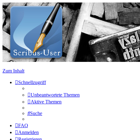
Zum Inhalt
Schnellzugriff
Unbeantwortete Themen
Aktive Themen
Suche
FAQ
Anmelden
Registrieren