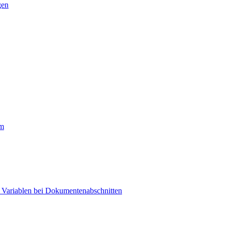
gen
rm
t Variablen bei Dokumentenabschnitten