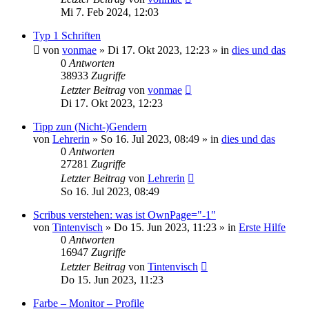
Mi 7. Feb 2024, 12:03
Typ 1 Schriften
von
vonmae
»
Di 17. Okt 2023, 12:23
» in
dies und das
0
Antworten
38933
Zugriffe
Letzter Beitrag
von
vonmae
Di 17. Okt 2023, 12:23
Tipp zun (Nicht-)Gendern
von
Lehrerin
»
So 16. Jul 2023, 08:49
» in
dies und das
0
Antworten
27281
Zugriffe
Letzter Beitrag
von
Lehrerin
So 16. Jul 2023, 08:49
Scribus verstehen: was ist OwnPage="-1"
von
Tintenvisch
»
Do 15. Jun 2023, 11:23
» in
Erste Hilfe
0
Antworten
16947
Zugriffe
Letzter Beitrag
von
Tintenvisch
Do 15. Jun 2023, 11:23
Farbe – Monitor – Profile