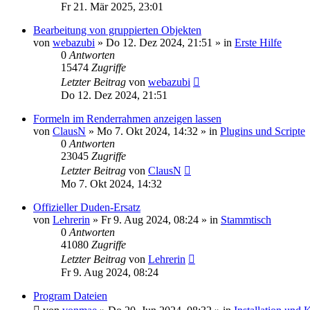
Fr 21. Mär 2025, 23:01
Bearbeitung von gruppierten Objekten
von
webazubi
»
Do 12. Dez 2024, 21:51
» in
Erste Hilfe
0
Antworten
15474
Zugriffe
Letzter Beitrag
von
webazubi
Do 12. Dez 2024, 21:51
Formeln im Renderrahmen anzeigen lassen
von
ClausN
»
Mo 7. Okt 2024, 14:32
» in
Plugins und Scripte
0
Antworten
23045
Zugriffe
Letzter Beitrag
von
ClausN
Mo 7. Okt 2024, 14:32
Offizieller Duden-Ersatz
von
Lehrerin
»
Fr 9. Aug 2024, 08:24
» in
Stammtisch
0
Antworten
41080
Zugriffe
Letzter Beitrag
von
Lehrerin
Fr 9. Aug 2024, 08:24
Program Dateien