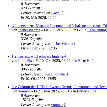
0
Antworten
4206
Zugriffe
Letzter Beitrag
von
Flaxel
Fr 20. Mär 2026, 22:29
AI unterstütztes Magazin Layouten und Inhaltsgenerierung - Di
von
JochenWeerda
»
Di 30. Dez 2025, 12:35
» in
Entwicklung
0
Antworten
3308
Zugriffe
Letzter Beitrag
von
JochenWeerda
Di 30. Dez 2025, 12:35
Transparenz wird schwarz hinterlegt
von
Ludmilla
»
Fr 10. Okt 2025, 13:55
» in
Erste Hilfe
0
Antworten
3066
Zugriffe
Letzter Beitrag
von
Ludmilla
Fr 10. Okt 2025, 13:55
Die Zukunft der DTP-Software - Trends, Funktionen und Tech
von
vonmae
»
Fr 21. Mär 2025, 23:01
» in
Entwicklung
0
Antworten
15231
Zugriffe
Letzter Beitrag
von
vonmae