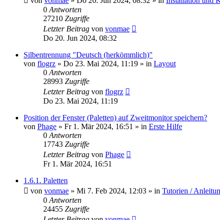
von
vonmae
»
Do 20. Jun 2024, 08:32
» in
Installation und 
0
Antworten
27210
Zugriffe
Letzter Beitrag
von
vonmae
Do 20. Jun 2024, 08:32
Silbentrennung "Deutsch (herkömmlich)"
von
flogrz
»
Do 23. Mai 2024, 11:19
» in
Layout
0
Antworten
28993
Zugriffe
Letzter Beitrag
von
flogrz
Do 23. Mai 2024, 11:19
Position der Fenster (Paletten) auf Zweitmonitor speichern?
von
Phage
»
Fr 1. Mär 2024, 16:51
» in
Erste Hilfe
0
Antworten
17743
Zugriffe
Letzter Beitrag
von
Phage
Fr 1. Mär 2024, 16:51
1.6.1. Paletten
von
vonmae
»
Mi 7. Feb 2024, 12:03
» in
Tutorien / Anleitu
0
Antworten
24455
Zugriffe
Letzter Beitrag
von
vonmae