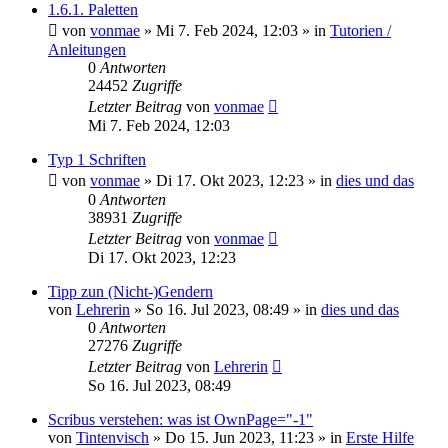
1.6.1. Paletten
von
vonmae
»
Mi 7. Feb 2024, 12:03
» in
Tutorien /
Anleitungen
0
Antworten
24452
Zugriffe
Letzter Beitrag
von
vonmae
Mi 7. Feb 2024, 12:03
Typ 1 Schriften
von
vonmae
»
Di 17. Okt 2023, 12:23
» in
dies und das
0
Antworten
38931
Zugriffe
Letzter Beitrag
von
vonmae
Di 17. Okt 2023, 12:23
Tipp zun (Nicht-)Gendern
von
Lehrerin
»
So 16. Jul 2023, 08:49
» in
dies und das
0
Antworten
27276
Zugriffe
Letzter Beitrag
von
Lehrerin
So 16. Jul 2023, 08:49
Scribus verstehen: was ist OwnPage="-1"
von
Tintenvisch
»
Do 15. Jun 2023, 11:23
» in
Erste Hilfe