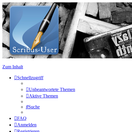
Zum Inhalt
Schnellzugriff
Unbeantwortete Themen
Aktive Themen
Suche
FAQ
Anmelden
Registrieren