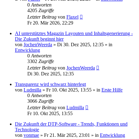
0
Antworten
4205
Zugriffe
Letzter Beitrag
von
Flaxel
Fr 20. Mär 2026, 22:29
AI unterstütztes Magazin Layouten und Inhaltsgenerierung -
Die Zukunft beginnt hier
von
JochenWeerda
»
Di 30. Dez 2025, 12:35
» in
Entwicklung
0
Antworten
3302
Zugriffe
Letzter Beitrag
von
JochenWeerda
Di 30. Dez 2025, 12:35
Transparenz wird schwarz hinterlegt
von
Ludmilla
»
Fr 10. Okt 2025, 13:55
» in
Erste Hilfe
0
Antworten
3066
Zugriffe
Letzter Beitrag
von
Ludmilla
Fr 10. Okt 2025, 13:55
Die Zukunft der DTP-Software - Trends, Funktionen und
Technologie
von
vonmae
»
Fr 21. Mär 2025, 23:01
» in
Entwicklung