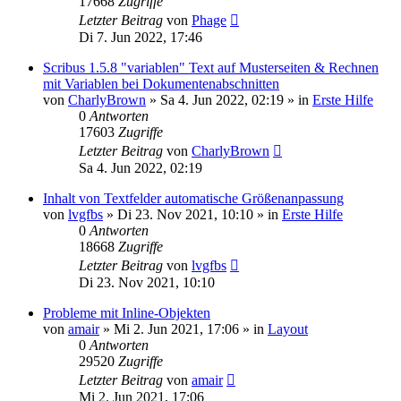
17668
Zugriffe
Letzter Beitrag
von
Phage
Di 7. Jun 2022, 17:46
Scribus 1.5.8 "variablen" Text auf Musterseiten & Rechnen
mit Variablen bei Dokumentenabschnitten
von
CharlyBrown
»
Sa 4. Jun 2022, 02:19
» in
Erste Hilfe
0
Antworten
17603
Zugriffe
Letzter Beitrag
von
CharlyBrown
Sa 4. Jun 2022, 02:19
Inhalt von Textfelder automatische Größenanpassung
von
lvgfbs
»
Di 23. Nov 2021, 10:10
» in
Erste Hilfe
0
Antworten
18668
Zugriffe
Letzter Beitrag
von
lvgfbs
Di 23. Nov 2021, 10:10
Probleme mit Inline-Objekten
von
amair
»
Mi 2. Jun 2021, 17:06
» in
Layout
0
Antworten
29520
Zugriffe
Letzter Beitrag
von
amair
Mi 2. Jun 2021, 17:06