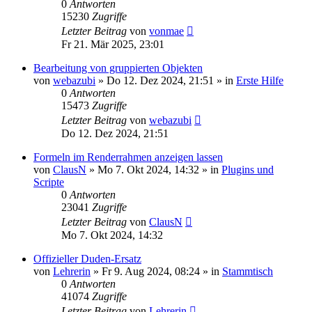
0
Antworten
15230
Zugriffe
Letzter Beitrag
von
vonmae
Fr 21. Mär 2025, 23:01
Bearbeitung von gruppierten Objekten
von
webazubi
»
Do 12. Dez 2024, 21:51
» in
Erste Hilfe
0
Antworten
15473
Zugriffe
Letzter Beitrag
von
webazubi
Do 12. Dez 2024, 21:51
Formeln im Renderrahmen anzeigen lassen
von
ClausN
»
Mo 7. Okt 2024, 14:32
» in
Plugins und
Scripte
0
Antworten
23041
Zugriffe
Letzter Beitrag
von
ClausN
Mo 7. Okt 2024, 14:32
Offizieller Duden-Ersatz
von
Lehrerin
»
Fr 9. Aug 2024, 08:24
» in
Stammtisch
0
Antworten
41074
Zugriffe
Letzter Beitrag
von
Lehrerin