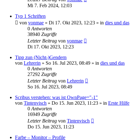
Mi 7. Feb 2024, 12:03
Typ 1 Schriften
von
vonmae
»
Di 17. Okt 2023, 12:23
» in
dies und das
0
Antworten
38940
Zugriffe
Letzter Beitrag
von
vonmae
Di 17. Okt 2023, 12:23
Tipp zun (Nicht-)Gendern
von
Lehrerin
»
So 16. Jul 2023, 08:49
» in
dies und das
0
Antworten
27292
Zugriffe
Letzter Beitrag
von
Lehrerin
So 16. Jul 2023, 08:49
Scribus verstehen: was ist OwnPage="-1"
von
Tintenvisch
»
Do 15. Jun 2023, 11:23
» in
Erste Hilfe
0
Antworten
16949
Zugriffe
Letzter Beitrag
von
Tintenvisch
Do 15. Jun 2023, 11:23
Farbe – Monitor – Profile