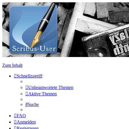
Zum Inhalt
Schnellzugriff
Unbeantwortete Themen
Aktive Themen
Suche
FAQ
Anmelden
Registrieren