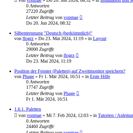
von
vonmae
»
Do 20. Jun 2024, 08:32
» in
Installation und 
0
Antworten
27220
Zugriffe
Letzter Beitrag
von
vonmae
Do 20. Jun 2024, 08:32
Silbentrennung "Deutsch (herkömmlich)"
von
flogrz
»
Do 23. Mai 2024, 11:19
» in
Layout
0
Antworten
29000
Zugriffe
Letzter Beitrag
von
flogrz
Do 23. Mai 2024, 11:19
Position der Fenster (Paletten) auf Zweitmonitor speichern?
von
Phage
»
Fr 1. Mär 2024, 16:51
» in
Erste Hilfe
0
Antworten
17747
Zugriffe
Letzter Beitrag
von
Phage
Fr 1. Mär 2024, 16:51
1.6.1. Paletten
von
vonmae
»
Mi 7. Feb 2024, 12:03
» in
Tutorien / Anleitu
0
Antworten
24460
Zugriffe
Letzter Beitrag
von
vonmae