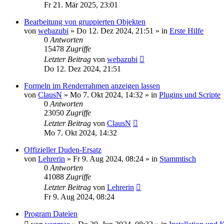
Fr 21. Mär 2025, 23:01
Bearbeitung von gruppierten Objekten
von
webazubi
»
Do 12. Dez 2024, 21:51
» in
Erste Hilfe
0
Antworten
15478
Zugriffe
Letzter Beitrag
von
webazubi
Do 12. Dez 2024, 21:51
Formeln im Renderrahmen anzeigen lassen
von
ClausN
»
Mo 7. Okt 2024, 14:32
» in
Plugins und Scripte
0
Antworten
23050
Zugriffe
Letzter Beitrag
von
ClausN
Mo 7. Okt 2024, 14:32
Offizieller Duden-Ersatz
von
Lehrerin
»
Fr 9. Aug 2024, 08:24
» in
Stammtisch
0
Antworten
41088
Zugriffe
Letzter Beitrag
von
Lehrerin
Fr 9. Aug 2024, 08:24
Program Dateien