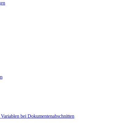
gen
rm
t Variablen bei Dokumentenabschnitten