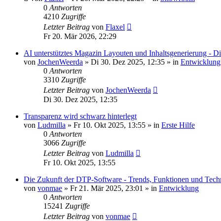
0
Antworten
4210
Zugriffe
Letzter Beitrag
von
Flaxel
Fr 20. Mär 2026, 22:29
AI unterstütztes Magazin Layouten und Inhaltsgenerierung - Di
von
JochenWeerda
»
Di 30. Dez 2025, 12:35
» in
Entwicklung
0
Antworten
3310
Zugriffe
Letzter Beitrag
von
JochenWeerda
Di 30. Dez 2025, 12:35
Transparenz wird schwarz hinterlegt
von
Ludmilla
»
Fr 10. Okt 2025, 13:55
» in
Erste Hilfe
0
Antworten
3066
Zugriffe
Letzter Beitrag
von
Ludmilla
Fr 10. Okt 2025, 13:55
Die Zukunft der DTP-Software - Trends, Funktionen und Tech
von
vonmae
»
Fr 21. Mär 2025, 23:01
» in
Entwicklung
0
Antworten
15241
Zugriffe
Letzter Beitrag
von
vonmae