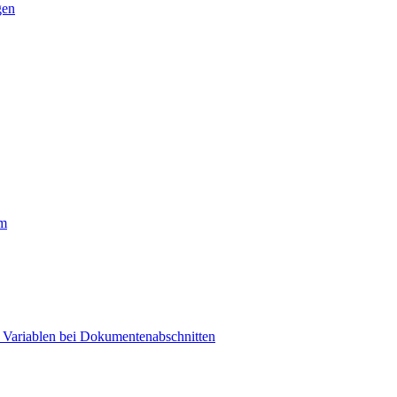
gen
rm
t Variablen bei Dokumentenabschnitten