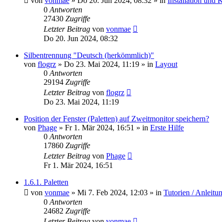
von
vonmae
»
Do 20. Jun 2024, 08:32
» in
Installation und 
0
Antworten
27430
Zugriffe
Letzter Beitrag
von
vonmae
Do 20. Jun 2024, 08:32
Silbentrennung "Deutsch (herkömmlich)"
von
flogrz
»
Do 23. Mai 2024, 11:19
» in
Layout
0
Antworten
29194
Zugriffe
Letzter Beitrag
von
flogrz
Do 23. Mai 2024, 11:19
Position der Fenster (Paletten) auf Zweitmonitor speichern?
von
Phage
»
Fr 1. Mär 2024, 16:51
» in
Erste Hilfe
0
Antworten
17860
Zugriffe
Letzter Beitrag
von
Phage
Fr 1. Mär 2024, 16:51
1.6.1. Paletten
von
vonmae
»
Mi 7. Feb 2024, 12:03
» in
Tutorien / Anleitu
0
Antworten
24682
Zugriffe
Letzter Beitrag
von
vonmae