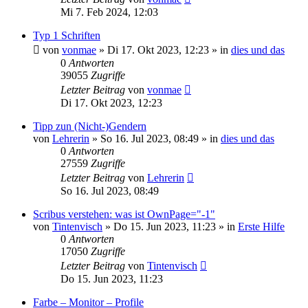
Mi 7. Feb 2024, 12:03
Typ 1 Schriften
von
vonmae
»
Di 17. Okt 2023, 12:23
» in
dies und das
0
Antworten
39055
Zugriffe
Letzter Beitrag
von
vonmae
Di 17. Okt 2023, 12:23
Tipp zun (Nicht-)Gendern
von
Lehrerin
»
So 16. Jul 2023, 08:49
» in
dies und das
0
Antworten
27559
Zugriffe
Letzter Beitrag
von
Lehrerin
So 16. Jul 2023, 08:49
Scribus verstehen: was ist OwnPage="-1"
von
Tintenvisch
»
Do 15. Jun 2023, 11:23
» in
Erste Hilfe
0
Antworten
17050
Zugriffe
Letzter Beitrag
von
Tintenvisch
Do 15. Jun 2023, 11:23
Farbe – Monitor – Profile