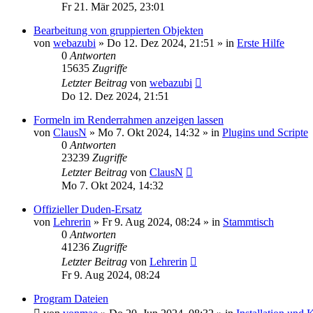
Fr 21. Mär 2025, 23:01
Bearbeitung von gruppierten Objekten
von
webazubi
»
Do 12. Dez 2024, 21:51
» in
Erste Hilfe
0
Antworten
15635
Zugriffe
Letzter Beitrag
von
webazubi
Do 12. Dez 2024, 21:51
Formeln im Renderrahmen anzeigen lassen
von
ClausN
»
Mo 7. Okt 2024, 14:32
» in
Plugins und Scripte
0
Antworten
23239
Zugriffe
Letzter Beitrag
von
ClausN
Mo 7. Okt 2024, 14:32
Offizieller Duden-Ersatz
von
Lehrerin
»
Fr 9. Aug 2024, 08:24
» in
Stammtisch
0
Antworten
41236
Zugriffe
Letzter Beitrag
von
Lehrerin
Fr 9. Aug 2024, 08:24
Program Dateien