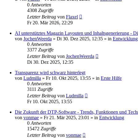
0
Antworten
4308
Zugriffe
Letzter Beitrag
von
Flaxel
Fr 20. Mär 2026, 22:29
AI unterstütztes Magazin Layouten und Inhaltsgenerierung - Di
von
JochenWeerda
»
Di 30. Dez 2025, 12:35
» in
Entwicklung
0
Antworten
3377
Zugriffe
Letzter Beitrag
von
JochenWeerda
Di 30. Dez 2025, 12:35
Transparenz wird schwarz hinterlegt
von
Ludmilla
»
Fr 10. Okt 2025, 13:55
» in
Erste Hilfe
0
Antworten
3111
Zugriffe
Letzter Beitrag
von
Ludmilla
Fr 10. Okt 2025, 13:55
Die Zukunft der DTP-Software - Trends, Funktionen und Tech
von
vonmae
»
Fr 21. Mär 2025, 23:01
» in
Entwicklung
0
Antworten
15472
Zugriffe
Letzter Beitrag
von
vonmae