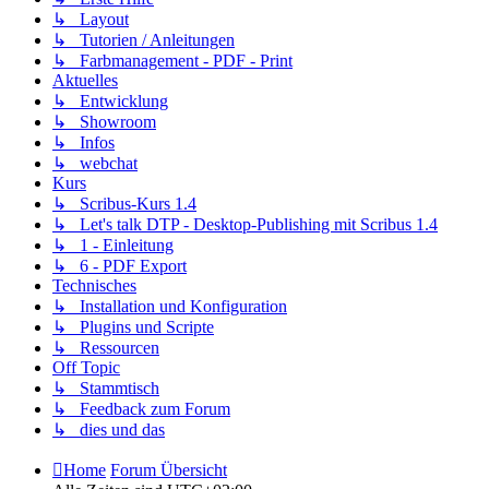
↳ Layout
↳ Tutorien / Anleitungen
↳ Farbmanagement - PDF - Print
Aktuelles
↳ Entwicklung
↳ Showroom
↳ Infos
↳ webchat
Kurs
↳ Scribus-Kurs 1.4
↳ Let's talk DTP - Desktop-Publishing mit Scribus 1.4
↳ 1 - Einleitung
↳ 6 - PDF Export
Technisches
↳ Installation und Konfiguration
↳ Plugins und Scripte
↳ Ressourcen
Off Topic
↳ Stammtisch
↳ Feedback zum Forum
↳ dies und das
Home
Forum Übersicht