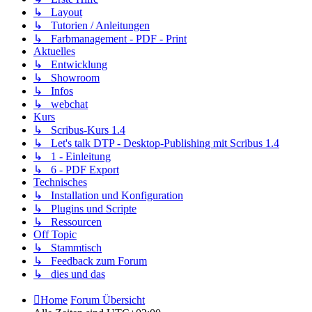
↳ Layout
↳ Tutorien / Anleitungen
↳ Farbmanagement - PDF - Print
Aktuelles
↳ Entwicklung
↳ Showroom
↳ Infos
↳ webchat
Kurs
↳ Scribus-Kurs 1.4
↳ Let's talk DTP - Desktop-Publishing mit Scribus 1.4
↳ 1 - Einleitung
↳ 6 - PDF Export
Technisches
↳ Installation und Konfiguration
↳ Plugins und Scripte
↳ Ressourcen
Off Topic
↳ Stammtisch
↳ Feedback zum Forum
↳ dies und das
Home
Forum Übersicht