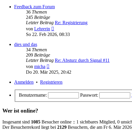
Feedback zum Forum
36
Themen
245
Beiträge
Letzter Beitrag
Re: Registrierung
Neuester
von
Lehrerin
Beitrag
So 22. Feb 2026, 08:33
dies und das
34
Themen
209
Beiträge
Letzter Beitrag
Re: Absturz durch Signal #11
Neuester
von
micha
Beitrag
Do 20. Mär 2025, 20:42
Anmelden
•
Registrieren
Benutzername:
Passwort:
Wer ist online?
Insgesamt sind
1085
Besucher online :: 1 sichtbares Mitglied, 0 unsi
Der Besucherrekord liegt bei
2129
Besuchern, die am Fr 6. Mär 2026, 