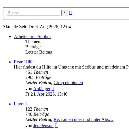
Erweiterte
Suche
Suche
Aktuelle Zeit: Do 6. Aug 2026, 12:04
Arbeiten mit Scribus
Themen
Beiträge
Letzter Beitrag
Erste Hilfe
Hier findest du Hilfe im Umgang mit Scribus und mit deinem P
461
Themen
2965
Beiträge
Letzter Beitrag
Gimp einbinden
Neuester
von
Anfänger
Beitrag
Fr 24. Apr 2026, 15:46
Layout
122
Themen
746
Beiträge
Letzter Beitrag
Re: Linien über und unter Abs…
Neuester
von
JensJenson