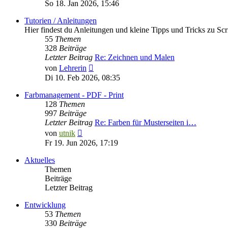
Beitrag
So 18. Jan 2026, 15:46
Tutorien / Anleitungen
Hier findest du Anleitungen und kleine Tipps und Tricks zu Scr
55
Themen
328
Beiträge
Letzter Beitrag
Re: Zeichnen und Malen
Neuester
von
Lehrerin
Beitrag
Di 10. Feb 2026, 08:35
Farbmanagement - PDF - Print
128
Themen
997
Beiträge
Letzter Beitrag
Re: Farben für Musterseiten i…
Neuester
von
utnik
Beitrag
Fr 19. Jun 2026, 17:19
Aktuelles
Themen
Beiträge
Letzter Beitrag
Entwicklung
53
Themen
330
Beiträge