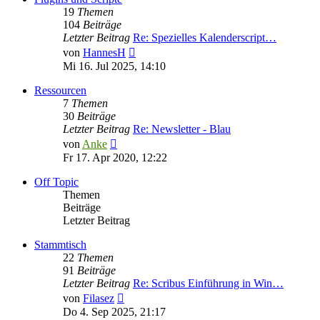
19
Themen
104
Beiträge
Letzter Beitrag
Re: Spezielles Kalenderscript…
Neuester
von
HannesH
Beitrag
Mi 16. Jul 2025, 14:10
Ressourcen
7
Themen
30
Beiträge
Letzter Beitrag
Re: Newsletter - Blau
Neuester
von
Anke
Beitrag
Fr 17. Apr 2020, 12:22
Off Topic
Themen
Beiträge
Letzter Beitrag
Stammtisch
22
Themen
91
Beiträge
Letzter Beitrag
Re: Scribus Einführung in Win…
Neuester
von
Filasez
Beitrag
Do 4. Sep 2025, 21:17