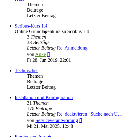
Themen
Beiträge
Letzter Beitrag
Scribus-Kurs 1.4
Online Grundlagenkurs zu Scribus 1.4
3
Themen
33
Beiträge
Letzter Beitrag
Re: Anmeldung
Neuester
von
Anke
Beitrag
Fr 28. Jun 2019, 22:01
Technisches
Themen
Beiträge
Letzter Beitrag
Installation und Konfiguration
31
Themen
176
Beiträge
Letzter Beitrag
Re: deaktvieren "Suche nach U…
Neuester
von
Serviceverantwortung
Beitrag
Mi 21. Mai 2025, 12:48
Plugins und Scripte