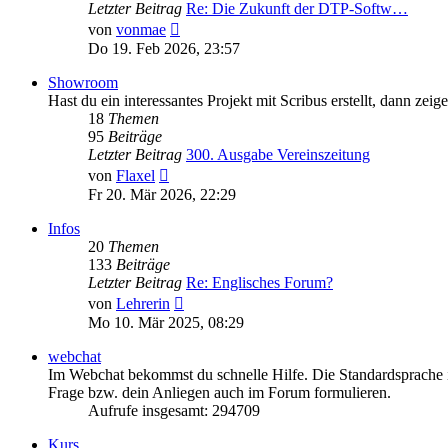
Letzter Beitrag
Re: Die Zukunft der DTP-Softw…
Neuester
von
vonmae
Beitrag
Do 19. Feb 2026, 23:57
Showroom
Hast du ein interessantes Projekt mit Scribus erstellt, dann zei
18
Themen
95
Beiträge
Letzter Beitrag
300. Ausgabe Vereinszeitung
Neuester
von
Flaxel
Beitrag
Fr 20. Mär 2026, 22:29
Infos
20
Themen
133
Beiträge
Letzter Beitrag
Re: Englisches Forum?
Neuester
von
Lehrerin
Beitrag
Mo 10. Mär 2025, 08:29
webchat
Im Webchat bekommst du schnelle Hilfe. Die Standardsprache im
Frage bzw. dein Anliegen auch im Forum formulieren.
Aufrufe insgesamt: 294709
Kurs