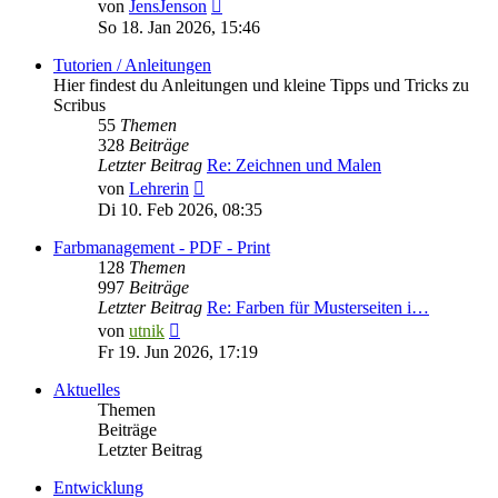
Neuester
von
JensJenson
Beitrag
So 18. Jan 2026, 15:46
Tutorien / Anleitungen
Hier findest du Anleitungen und kleine Tipps und Tricks zu
Scribus
55
Themen
328
Beiträge
Letzter Beitrag
Re: Zeichnen und Malen
Neuester
von
Lehrerin
Beitrag
Di 10. Feb 2026, 08:35
Farbmanagement - PDF - Print
128
Themen
997
Beiträge
Letzter Beitrag
Re: Farben für Musterseiten i…
Neuester
von
utnik
Beitrag
Fr 19. Jun 2026, 17:19
Aktuelles
Themen
Beiträge
Letzter Beitrag
Entwicklung