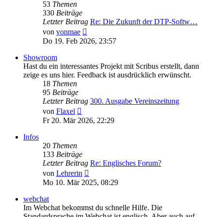
53
Themen
330
Beiträge
Letzter Beitrag
Re: Die Zukunft der DTP-Softw…
Neuester
von
vonmae
Beitrag
Do 19. Feb 2026, 23:57
Showroom
Hast du ein interessantes Projekt mit Scribus erstellt, dann
zeige es uns hier. Feedback ist ausdrücklich erwünscht.
18
Themen
95
Beiträge
Letzter Beitrag
300. Ausgabe Vereinszeitung
Neuester
von
Flaxel
Beitrag
Fr 20. Mär 2026, 22:29
Infos
20
Themen
133
Beiträge
Letzter Beitrag
Re: Englisches Forum?
Neuester
von
Lehrerin
Beitrag
Mo 10. Mär 2025, 08:29
webchat
Im Webchat bekommst du schnelle Hilfe. Die
Standardsprache im Webchat ist englisch. Aber auch auf