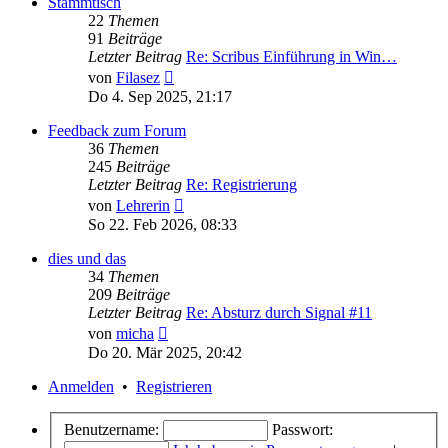
Stammtisch
22
Themen
91
Beiträge
Letzter Beitrag
Re: Scribus Einführung in Win…
Neuester
von
Filasez
Beitrag
Do 4. Sep 2025, 21:17
Feedback zum Forum
36
Themen
245
Beiträge
Letzter Beitrag
Re: Registrierung
Neuester
von
Lehrerin
Beitrag
So 22. Feb 2026, 08:33
dies und das
34
Themen
209
Beiträge
Letzter Beitrag
Re: Absturz durch Signal #11
Neuester
von
micha
Beitrag
Do 20. Mär 2025, 20:42
Anmelden
•
Registrieren
Benutzername:
Passwort: