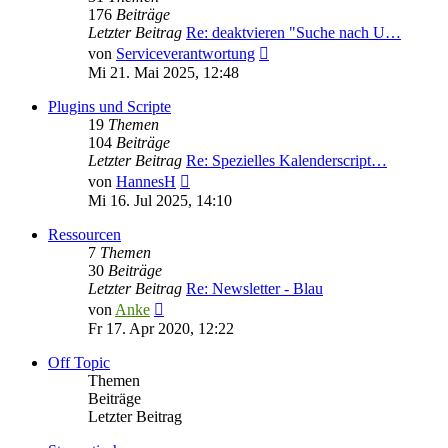
176
Beiträge
Letzter Beitrag
Re: deaktvieren "Suche nach U…
Neuester
von
Serviceverantwortung
Beitrag
Mi 21. Mai 2025, 12:48
Plugins und Scripte
19
Themen
104
Beiträge
Letzter Beitrag
Re: Spezielles Kalenderscript…
Neuester
von
HannesH
Beitrag
Mi 16. Jul 2025, 14:10
Ressourcen
7
Themen
30
Beiträge
Letzter Beitrag
Re: Newsletter - Blau
Neuester
von
Anke
Beitrag
Fr 17. Apr 2020, 12:22
Off Topic
Themen
Beiträge
Letzter Beitrag