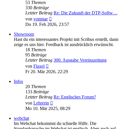
53
Themen
330
Beiträge
Letzter Beitrag
Re: Die Zukunft der DTP-Softw…
Neuester
von
vonmae
Beitrag
Do 19. Feb 2026, 23:57
Showroom
Hast du ein interessantes Projekt mit Scribus erstellt, dann
zeige es uns hier. Feedback ist ausdrücklich erwünscht.
18
Themen
95
Beiträge
Letzter Beitrag
300. Ausgabe Vereinszeitung
Neuester
von
Flaxel
Beitrag
Fr 20. Mär 2026, 22:29
Infos
20
Themen
133
Beiträge
Letzter Beitrag
Re: Englisches Forum?
Neuester
von
Lehrerin
Beitrag
Mo 10. Mär 2025, 08:29
webchat
Im Webchat bekommst du schnelle Hilfe. Die
Standardsprache im Webchat ist englisch. Aber auch auf