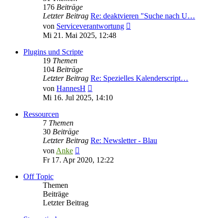
176
Beiträge
Letzter Beitrag
Re: deaktvieren "Suche nach U…
Neuester
von
Serviceverantwortung
Beitrag
Mi 21. Mai 2025, 12:48
Plugins und Scripte
19
Themen
104
Beiträge
Letzter Beitrag
Re: Spezielles Kalenderscript…
Neuester
von
HannesH
Beitrag
Mi 16. Jul 2025, 14:10
Ressourcen
7
Themen
30
Beiträge
Letzter Beitrag
Re: Newsletter - Blau
Neuester
von
Anke
Beitrag
Fr 17. Apr 2020, 12:22
Off Topic
Themen
Beiträge
Letzter Beitrag