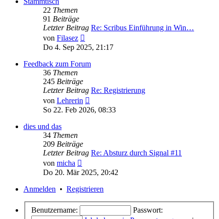
Stammtisch
22
Themen
91
Beiträge
Letzter Beitrag
Re: Scribus Einführung in Win…
Neuester
von
Filasez
Beitrag
Do 4. Sep 2025, 21:17
Feedback zum Forum
36
Themen
245
Beiträge
Letzter Beitrag
Re: Registrierung
Neuester
von
Lehrerin
Beitrag
So 22. Feb 2026, 08:33
dies und das
34
Themen
209
Beiträge
Letzter Beitrag
Re: Absturz durch Signal #11
Neuester
von
micha
Beitrag
Do 20. Mär 2025, 20:42
Anmelden
•
Registrieren
Benutzername:
Passwort: