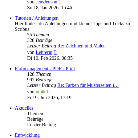
Neuester
von
JensJenson
Beitrag
So 18. Jan 2026, 15:46
Tutorien / Anleitungen
Hier findest du Anleitungen und kleine Tipps und Tricks zu
Scribus
55
Themen
328
Beiträge
Letzter Beitrag
Re: Zeichnen und Malen
Neuester
von
Lehrerin
Beitrag
Di 10. Feb 2026, 08:35
Farbmanagement - PDF - Print
128
Themen
997
Beiträge
Letzter Beitrag
Re: Farben für Musterseiten i…
Neuester
von
utnik
Beitrag
Fr 19. Jun 2026, 17:19
Aktuelles
Themen
Beiträge
Letzter Beitrag
Entwicklung