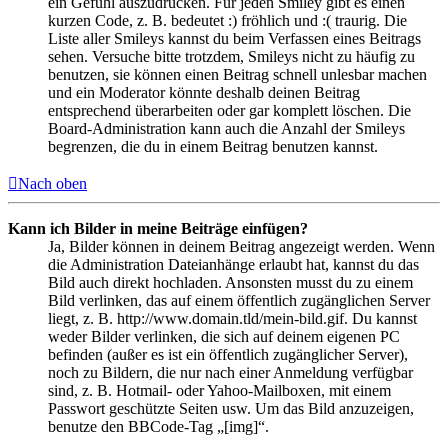
ein Gefühl auszudrücken. Für jeden Smiley gibt es einen
kurzen Code, z. B. bedeutet :) fröhlich und :( traurig. Die
Liste aller Smileys kannst du beim Verfassen eines Beitrags
sehen. Versuche bitte trotzdem, Smileys nicht zu häufig zu
benutzen, sie können einen Beitrag schnell unlesbar machen
und ein Moderator könnte deshalb deinen Beitrag
entsprechend überarbeiten oder gar komplett löschen. Die
Board-Administration kann auch die Anzahl der Smileys
begrenzen, die du in einem Beitrag benutzen kannst.
Nach oben
Kann ich Bilder in meine Beiträge einfügen?
Ja, Bilder können in deinem Beitrag angezeigt werden. Wenn
die Administration Dateianhänge erlaubt hat, kannst du das
Bild auch direkt hochladen. Ansonsten musst du zu einem
Bild verlinken, das auf einem öffentlich zugänglichen Server
liegt, z. B. http://www.domain.tld/mein-bild.gif. Du kannst
weder Bilder verlinken, die sich auf deinem eigenen PC
befinden (außer es ist ein öffentlich zugänglicher Server),
noch zu Bildern, die nur nach einer Anmeldung verfügbar
sind, z. B. Hotmail- oder Yahoo-Mailboxen, mit einem
Passwort geschützte Seiten usw. Um das Bild anzuzeigen,
benutze den BBCode-Tag „[img]“.