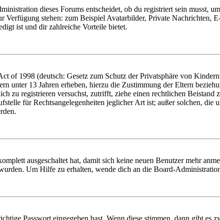
istration dieses Forums entscheidet, ob du registriert sein musst, um Be
zur Verfügung stehen: zum Beispiel Avatarbilder, Private Nachrichten, 
igt ist und dir zahlreiche Vorteile bietet.
t of 1998 (deutsch: Gesetz zum Schutz der Privatsphäre von Kindern i
ern unter 13 Jahren erheben, hierzu die Zustimmung der Eltern bezieh
dich zu registrieren versuchst, zutrifft, ziehe einen rechtlichen Beista
stelle für Rechtsangelegenheiten jeglicher Art ist; außer solchen, die
erden.
 komplett ausgeschaltet hat, damit sich keine neuen Benutzer mehr anm
 wurden. Um Hilfe zu erhalten, wende dich an die Board-Administratio
richtige Passwort eingegeben hast. Wenn diese stimmen, dann gibt es