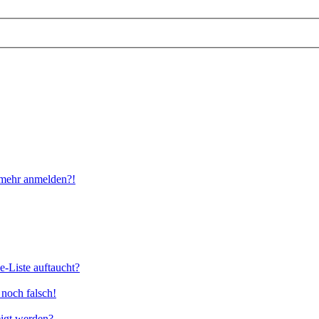
t mehr anmelden?!
e-Liste auftaucht?
 noch falsch!
eigt werden?