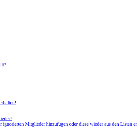
lt?
rhalten!
lieder?
er ignorierten Mitglieder hinzufügen oder diese wieder aus den Listen e