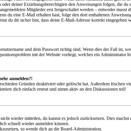
ern oder deiner Erziehungsberechtigten den Anweisungen folgen, die du e
 angemeldeten Mitglieder erst freigeschaltet werden – entweder musst du
. Wenn du eine E-Mail erhalten hast, folge den dort enthaltenen Anweis
nn du dir sicher bist, dass deine E-Mail-Adresse korrekt eingegeben w
Benutzername und dein Passwort richtig sind. Wenn dies der Fall ist, w
igurationsproblem mit der Website vorliegt, welches ein Administrator l
t mehr anmelden?!
rschieden Gründen deaktiviert oder gelöscht hat. Außerdem löschen vie
triere dich einfach erneut und nimm aktiv an den Diskussionen teil!
 nicht wieder mitteilen, du kannst es jedoch zurücksetzen. Dies machs
 dich schnell wieder anmelden können.
ückzusetzen, so wende dich an die Board-Administration.