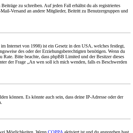
iträge zu schreiben. Auf jeden Fall erhältst du als registriertes
E-Mail-Versand an andere Mitglieder, Beitritt zu Benutzergruppen und
m Internet von 1998) ist ein Gesetz in den USA, welches festlegt,
ungsweise des oder der Erziehungsberechtigten benötigen. Wenn du
nd zu Rate. Bitte beachte, dass phpBB Limited und der Besitzer dieses
 unter der Frage „An wen soll ich mich wenden, falls es Beschwerden
elden können. Es könnte auch sein, dass deine IP-Adresse oder der
n.
 zwei Möglichkeiten. Wenn
COPPA
aktiviert ist und du angegeben hast,