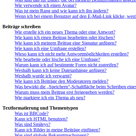
Wie verwende ich einen Avatar?
Was ist mein Rang und wie kann ich ihn ändern?
Wenn ich bei einem Benutzer auf den E-Mail-Link klicke, werd
Beiträge schreiben
Wie erstelle ich ein neues Thema oder eine Antwort?
Wie kann ich einen Beitrag bearbeiten oder löschen?
Wie kann ich meinem Beitrag eine Signatur anfügen?
Wie kann ich eine Umfrage erstellen?
Wieso kann ich nicht mehr Antwortmöglichkeiten erstellen?
Wie bearbeite oder lösche ich eine Umfrage?
Warum kann ich auf bestimmte Foren nicht zugreifen?
Weshalb kann ich keine Dateianhänge anfügen?
Weshalb wurde ich verwarnt?
Wie kann ich Beiträge den Moderatoren melden?
Was bewirkt die „Speichern“-Schaltfläche beim Schreiben eine
Warum muss mein Beitrag erst freigegeben werden?
Wie markiere ich ein Thema als neu?
Textformatierung und Thementypen
Was ist BBCode?
Kann ich HTML benutzen?
Was sind Smileys?
Kann ich Bilder in meine Beiträge einfügen?
Was sind globale Bekanntmachungen?