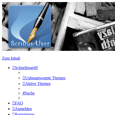
Zum Inhalt
Schnellzugriff
Unbeantwortete Themen
Aktive Themen
Suche
FAQ
Anmelden
Registrieren