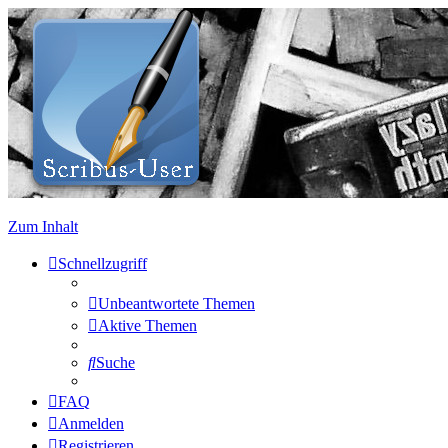
Zum Inhalt
Schnellzugriff
Unbeantwortete Themen
Aktive Themen
Suche
FAQ
Anmelden
Registrieren