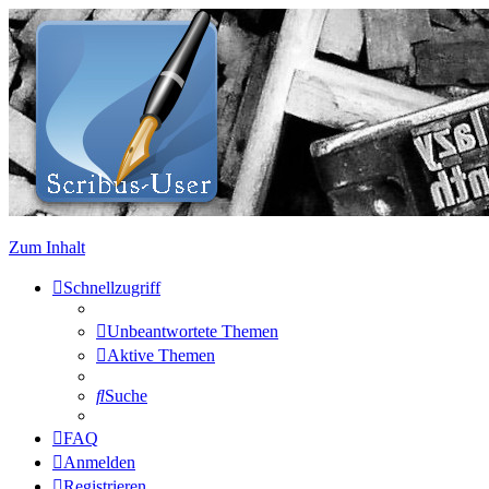
Zum Inhalt
Schnellzugriff
Unbeantwortete Themen
Aktive Themen
Suche
FAQ
Anmelden
Registrieren