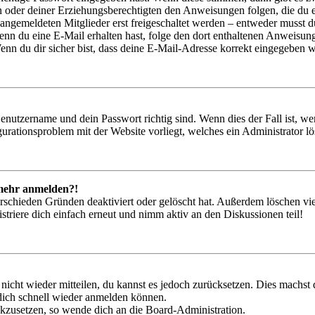
ern oder deiner Erziehungsberechtigten den Anweisungen folgen, die du e
 angemeldeten Mitglieder erst freigeschaltet werden – entweder musst du
. Wenn du eine E-Mail erhalten hast, folge den dort enthaltenen Anweis
nn du dir sicher bist, dass deine E-Mail-Adresse korrekt eingegeben w
Benutzername und dein Passwort richtig sind. Wenn dies der Fall ist, w
igurationsproblem mit der Website vorliegt, welches ein Administrator l
t mehr anmelden?!
rschieden Gründen deaktiviert oder gelöscht hat. Außerdem löschen vie
triere dich einfach erneut und nimm aktiv an den Diskussionen teil!
 nicht wieder mitteilen, du kannst es jedoch zurücksetzen. Dies machs
 dich schnell wieder anmelden können.
ückzusetzen, so wende dich an die Board-Administration.