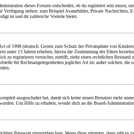
istration dieses Forums entscheidet, ob du registriert sein musst, um Be
zur Verfügung stehen: zum Beispiel Avatarbilder, Private Nachrichten, 
igt ist und dir zahlreiche Vorteile bietet.
t of 1998 (deutsch: Gesetz zum Schutz der Privatsphäre von Kindern i
ern unter 13 Jahren erheben, hierzu die Zustimmung der Eltern bezieh
dich zu registrieren versuchst, zutrifft, ziehe einen rechtlichen Beista
stelle für Rechtsangelegenheiten jeglicher Art ist; außer solchen, die
erden.
 komplett ausgeschaltet hat, damit sich keine neuen Benutzer mehr anm
 wurden. Um Hilfe zu erhalten, wende dich an die Board-Administratio
richtige Passwort eingegeben hast. Wenn diese stimmen, dann gibt es