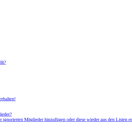
lt?
rhalten!
lieder?
er ignorierten Mitglieder hinzufügen oder diese wieder aus den Listen e