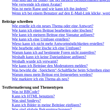
Wie verwende ich einen Avatar?
Was ist mein Rang und wie kann ich ihn ändern?
Wenn ich bei einem Benutzer auf den E-Mail-Link klicke, werd
Beiträge schreiben
Wie erstelle ich ein neues Thema oder eine Antwort?
Wie kann ich einen Beitrag bearbeiten oder löschen?
Wie kann ich meinem Beitrag eine Signatur anfügen?
Wie kann ich eine Umfrage erstellen?
Wieso kann ich nicht mehr Antwortmöglichkeiten erstellen?
Wie bearbeite oder lösche ich eine Umfrage?
Warum kann ich auf bestimmte Foren nicht zugreifen?
Weshalb kann ich keine Dateianhänge anfügen?
Weshalb wurde ich verwarnt?
Wie kann ich Beiträge den Moderatoren melden?
Was bewirkt die „Speichern“-Schaltfläche beim Schreiben eine
Warum muss mein Beitrag erst freigegeben werden?
Wie markiere ich ein Thema als neu?
Textformatierung und Thementypen
Was ist BBCode?
Kann ich HTML benutzen?
Was sind Smileys?
Kann ich Bilder in meine Beiträge einfügen?
Was sind globale Bekanntmachungen?