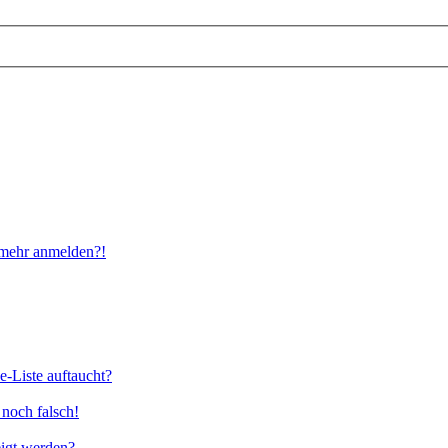
t mehr anmelden?!
e-Liste auftaucht?
 noch falsch!
eigt werden?