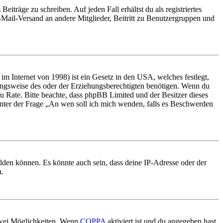
iträge zu schreiben. Auf jeden Fall erhältst du als registriertes
E-Mail-Versand an andere Mitglieder, Beitritt zu Benutzergruppen und
m Internet von 1998) ist ein Gesetz in den USA, welches festlegt,
ungsweise des oder der Erziehungsberechtigten benötigen. Wenn du
nd zu Rate. Bitte beachte, dass phpBB Limited und der Besitzer dieses
 unter der Frage „An wen soll ich mich wenden, falls es Beschwerden
elden können. Es könnte auch sein, dass deine IP-Adresse oder der
n.
 zwei Möglichkeiten. Wenn
COPPA
aktiviert ist und du angegeben hast,